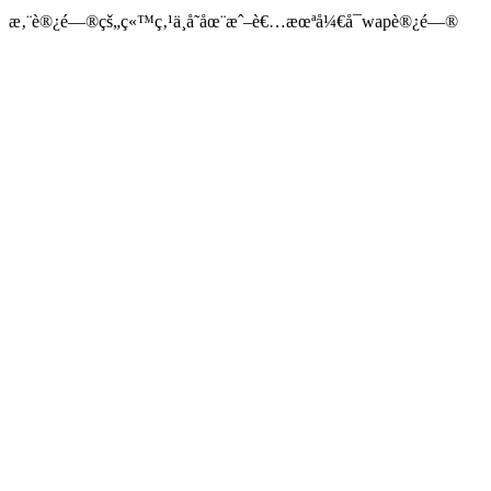
æ‚¨è®¿é—®çš„ç«™ç‚¹ä¸å­˜åœ¨æˆ–è€…æœªå¼€å¯wapè®¿é—®