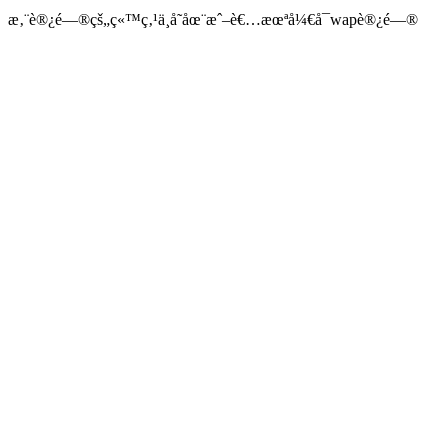
æ‚¨è®¿é—®çš„ç«™ç‚¹ä¸å­˜åœ¨æˆ–è€…æœªå¼€å¯wapè®¿é—®