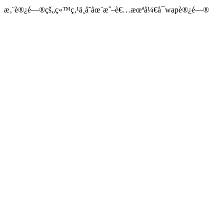
æ‚¨è®¿é—®çš„ç«™ç‚¹ä¸å­˜åœ¨æˆ–è€…æœªå¼€å¯wapè®¿é—®