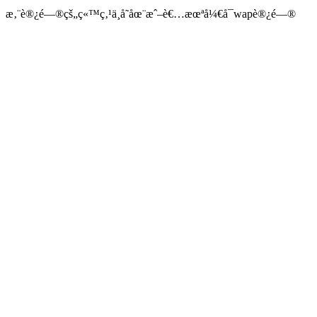
æ‚¨è®¿é—®çš„ç«™ç‚¹ä¸å­˜åœ¨æˆ–è€…æœªå¼€å¯wapè®¿é—®