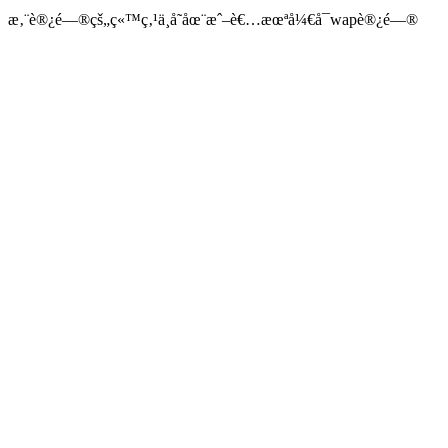
æ‚¨è®¿é—®çš„ç«™ç‚¹ä¸å­˜åœ¨æˆ–è€…æœªå¼€å¯wapè®¿é—®