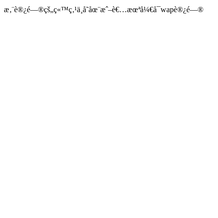
æ‚¨è®¿é—®çš„ç«™ç‚¹ä¸å­˜åœ¨æˆ–è€…æœªå¼€å¯wapè®¿é—®