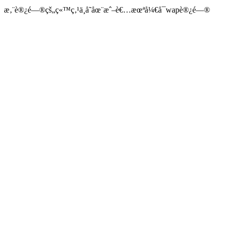
æ‚¨è®¿é—®çš„ç«™ç‚¹ä¸å­˜åœ¨æˆ–è€…æœªå¼€å¯wapè®¿é—®