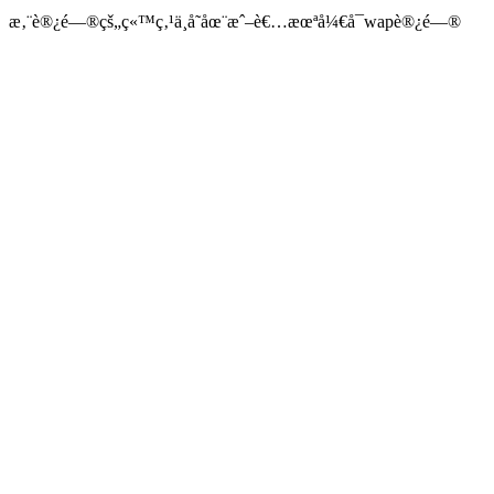
æ‚¨è®¿é—®çš„ç«™ç‚¹ä¸å­˜åœ¨æˆ–è€…æœªå¼€å¯wapè®¿é—®