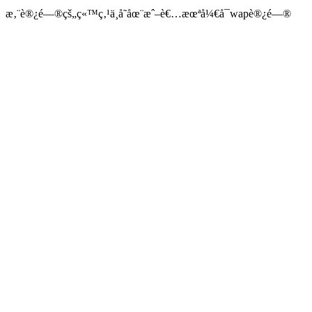
æ‚¨è®¿é—®çš„ç«™ç‚¹ä¸å­˜åœ¨æˆ–è€…æœªå¼€å¯wapè®¿é—®