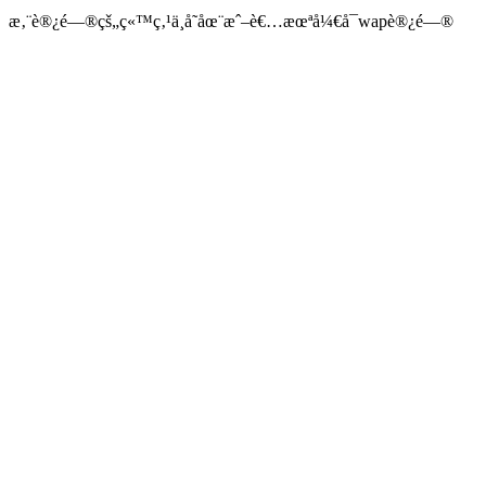
æ‚¨è®¿é—®çš„ç«™ç‚¹ä¸å­˜åœ¨æˆ–è€…æœªå¼€å¯wapè®¿é—®