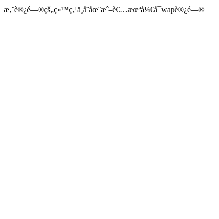
æ‚¨è®¿é—®çš„ç«™ç‚¹ä¸å­˜åœ¨æˆ–è€…æœªå¼€å¯wapè®¿é—®