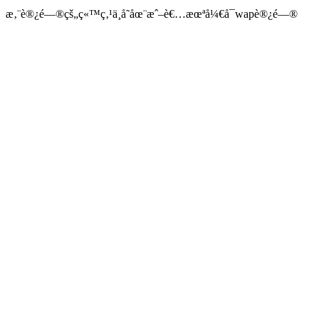
æ‚¨è®¿é—®çš„ç«™ç‚¹ä¸å­˜åœ¨æˆ–è€…æœªå¼€å¯wapè®¿é—®