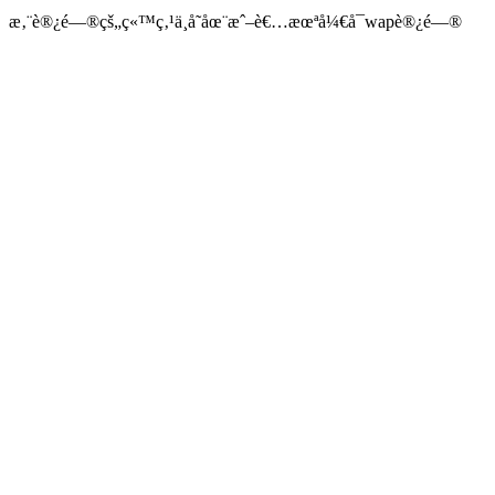
æ‚¨è®¿é—®çš„ç«™ç‚¹ä¸å­˜åœ¨æˆ–è€…æœªå¼€å¯wapè®¿é—®