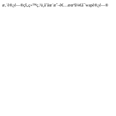
æ‚¨è®¿é—®çš„ç«™ç‚¹ä¸å­˜åœ¨æˆ–è€…æœªå¼€å¯wapè®¿é—®