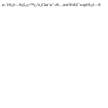
æ‚¨è®¿é—®çš„ç«™ç‚¹ä¸å­˜åœ¨æˆ–è€…æœªå¼€å¯wapè®¿é—®