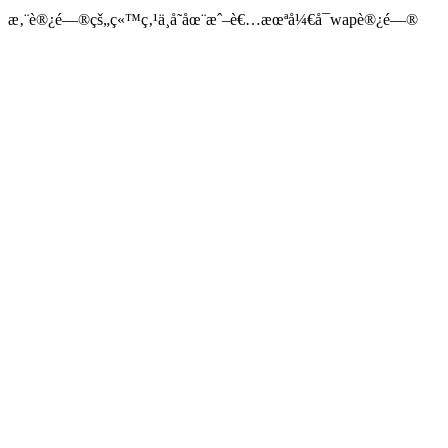
æ‚¨è®¿é—®çš„ç«™ç‚¹ä¸å­˜åœ¨æˆ–è€…æœªå¼€å¯wapè®¿é—®